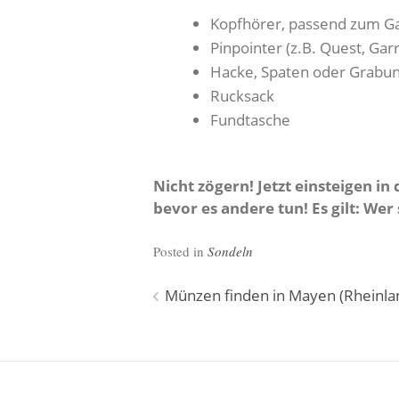
Kopfhörer, passend zum G
Pinpointer (z.B. Quest, Garr
Hacke, Spaten oder Grabu
Rucksack
Fundtasche
Nicht zögern! Jetzt einsteigen 
bevor es andere tun! Es gilt: Wer
Posted in
Sondeln
Beitragsnavigation
Münzen finden in Mayen (Rheinlan