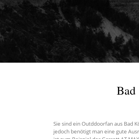
Bad 
Sie sind ein Outddoorfan aus Bad 
jedoch benötigt man eine gute Ausr