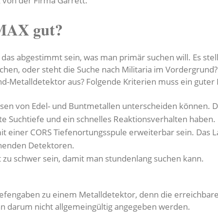
 von der Firma Garrett.
 MAX gut?
 das abgestimmt sein, was man primär suchen will. Es stell
en, oder steht die Suche nach Militaria im Vordergrund
nd-Metalldetektor aus? Folgende Kriterien muss ein guter 
isen von Edel- und Buntmetallen unterscheiden können. D
ute Suchtiefe und ein schnelles Reaktionsverhalten haben.
mit einer CORS Tiefenortungsspule erweiterbar sein. Das 
chenden Detektoren.
ht zu schwer sein, damit man stundenlang suchen kann.
fengaben zu einem Metalldetektor, denn die erreichbare 
nn darum nicht allgemeingültig angegeben werden.