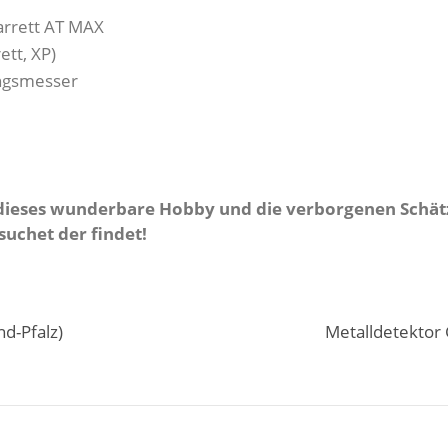
arrett AT MAX
ett, XP)
ngsmesser
in dieses wunderbare Hobby und die verborgenen Sch
 suchet der findet!
d-Pfalz)
Metalldetektor 