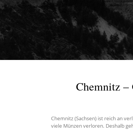
Chemnitz – 
Chemnitz (Sachsen) ist reich an v
viele Münzen verloren. Deshalb gehe