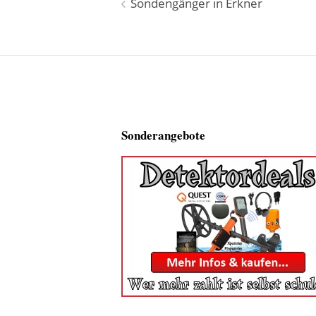
Beitragsnavigation
Sondengänger in Erkner
Sonderangebote