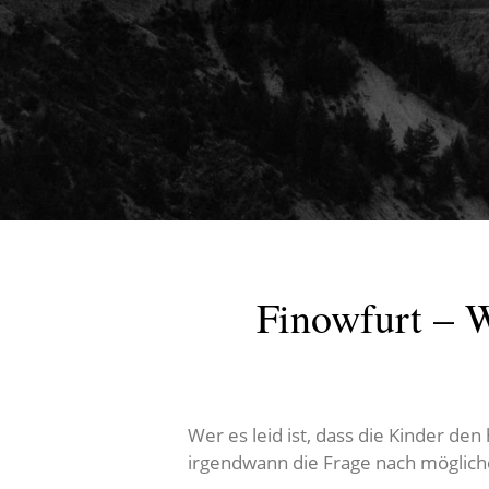
Finowfurt – 
Wer es leid ist, dass die Kinder 
irgendwann die Frage nach mögliche