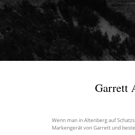
Garrett 
Wenn man in Altenberg auf Schatzs
Markengerät von Garrett und beste