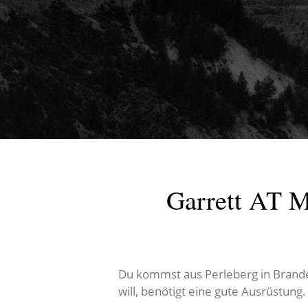
Garrett AT M
Du kommst aus Perleberg in Brande
will, benötigt eine gute Ausrüstung