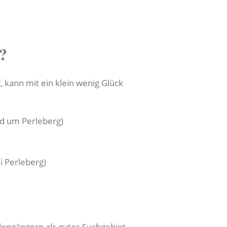
?
kann mit ein klein wenig Glück
d um Perleberg)
i Perleberg)
engängern als gutes Suchgebiet.