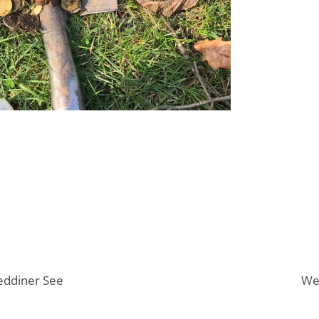
Seddiner See
We