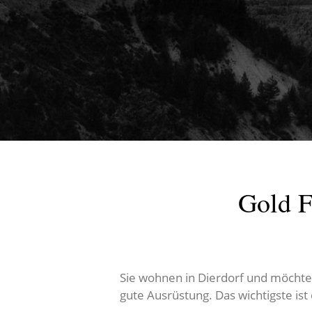
Gold F
Sie wohnen in Dierdorf und möchten 
gute Ausrüstung. Das wichtigste is