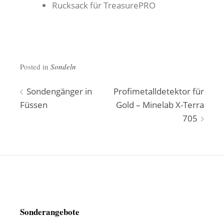
Rucksack für TreasurePRO
Posted in
Sondeln
Beitragsnavigation
Sondengänger in
Profimetalldetektor für
Füssen
Gold – Minelab X-Terra
705
Sonderangebote