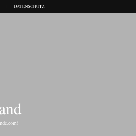
DATENSCHUTZ
land
onde.com!