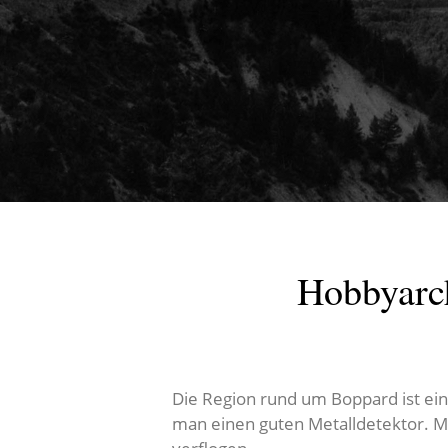
Hobbyarc
Die Region rund um Boppard ist ein
man einen guten Metalldetektor. Ma