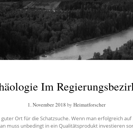
häologie Im Regierungsbezir
1. November 2018
by
Heimatforscher
 guter Ort für die Schatzsuche. Wenn man erfolgreich auf 
n muss unbedingt in ein Qualitätsprodukt investieren so