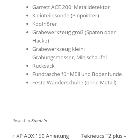
Garrett ACE 200i Metalldetektor
Kleinteilesonde (Pinpointer)
Kopfhörer
Grabewerkzeug groß (Spaten oder
Hacke)
Grabewerkzeug klein:
Grabungsmesser, Minischaufel
Rucksack
Fundtasche für Müll und Bodenfunde
Feste Wanderschuhe (ohne Metall)
Posted in
Sondeln
Beitragsnavigation
XP ADX 150 Anleitung
Teknetics T2 plus –