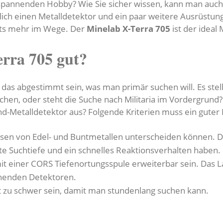
 spannenden Hobby? Wie Sie sicher wissen, kann man auc
glich einen Metalldetektor und ein paar weitere Ausrüstu
chts mehr im Wege. Der
Minelab X-Terra 705
ist der ideal 
erra 705 gut?
 das abgestimmt sein, was man primär suchen will. Es stell
en, oder steht die Suche nach Militaria im Vordergrund
nd-Metalldetektor aus? Folgende Kriterien muss ein guter 
isen von Edel- und Buntmetallen unterscheiden können. D
ute Suchtiefe und ein schnelles Reaktionsverhalten haben.
mit einer CORS Tiefenortungsspule erweiterbar sein. Das 
chenden Detektoren.
ht zu schwer sein, damit man stundenlang suchen kann.