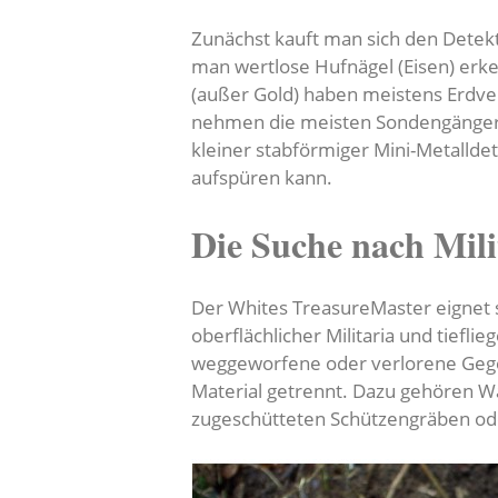
Zunächst kauft man sich den Detek
man wertlose Hufnägel (Eisen) erke
(außer Gold) haben meistens Erdv
nehmen die meisten Sondengänger zus
kleiner stabförmiger Mini-Metallde
aufspüren kann.
Die Suche nach Mil
Der Whites TreasureMaster eignet si
oberflächlicher Militaria und tiefli
weggeworfene oder verlorene Gege
Material getrennt. Dazu gehören Wa
zugeschütteten Schützengräben ode