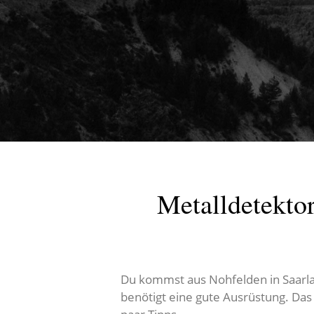
Metalldetekto
Du kommst aus Nohfelden in Saarlan
benötigt eine gute Ausrüstung. Das