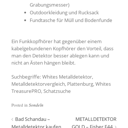
Grabungsmesser)
Outdoorkleidung und Rucksack
Fundtasche für Müll und Bodenfunde
Ein Funkkopfhörer hat gegenüber einem
kabelgebundenen Kopfhörer den Vorteil, dass
man den Detektor besser ablegen kann und
nicht an Ästen hängen bleibt.
Suchbegriffe: Whites Metalldetektor,
Metalldetektorvergleich, Plattenburg, Whites
TreasurePRO, Schatzsuche
Posted in
Sondeln
Beitragsnavigation
Bad Schandau –
METALLDETEKTOR
Metalldetektor kaufen
GOLD – Fisher F44