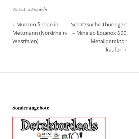
Posted in
Sondeln
Beitragsnavigation
Münzen finden in
Schatzsuche Thüringen
Mettmann (Nordrhein-
– Minelab Equinox 600
Westfalen)
Metalldetektor
kaufen
Sonderangebote