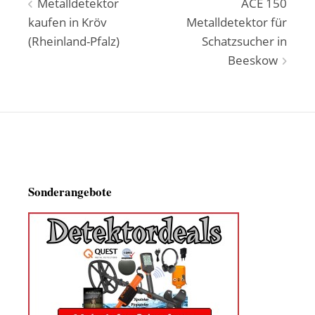
Beitragsnavigation
Metalldetektor
ACE 150
kaufen in Kröv
Metalldetektor für
(Rheinland-Pfalz)
Schatzsucher in
Beeskow
Sonderangebote