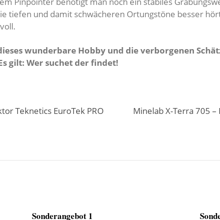
m Pinpointer benötigt man noch ein stabiles Grabungswer
ie tiefen und damit schwächeren Ortungstöne besser hört
voll.
 in dieses wunderbare Hobby und die verborgenen Sch
 gilt: Wer suchet der findet!
ktor Teknetics EuroTek PRO
Minelab X-Terra 705 – 
Sonderangebot 1
Sonde