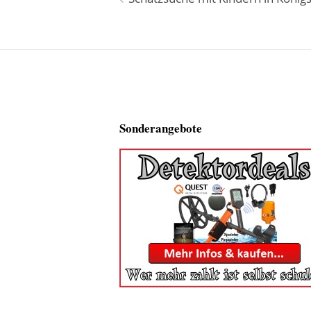
Beitragsnavigation
Sonderangebote