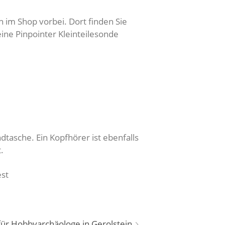
h im Shop vorbei. Dort finden Sie
ine Pinpointer Kleinteilesonde
asche. Ein Kopfhörer ist ebenfalls
.
est
ür Hobbyarchäologe in Gerolstein