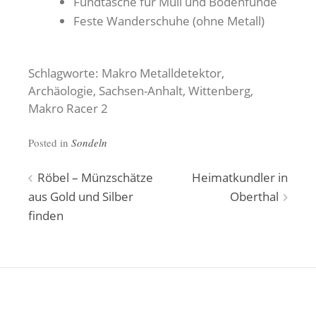
Fundtasche für Müll und Bodenfunde
Feste Wanderschuhe (ohne Metall)
Schlagworte: Makro Metalldetektor,
Archäologie, Sachsen-Anhalt, Wittenberg,
Makro Racer 2
Posted in
Sondeln
Beitragsnavigation
Röbel – Münzschätze
Heimatkundler in
aus Gold und Silber
Oberthal
finden