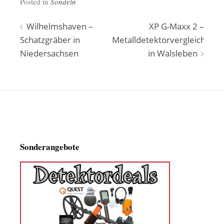
Posted in
Sondeln
Beitragsnavigation
Wilhelmshaven –
XP G-Maxx 2 –
Schatzgräber in
Metalldetektorvergleich
Niedersachsen
in Walsleben
Sonderangebote