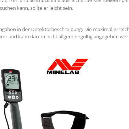
ch Münzen und Schmuck eine ausreichende Kleinteileempfin
chen kann, sollte er leicht sein.
engaben in der Detektorbeschreibung. Die maximal erreic
mt und kann darum nicht allgemeingültig angegeben we