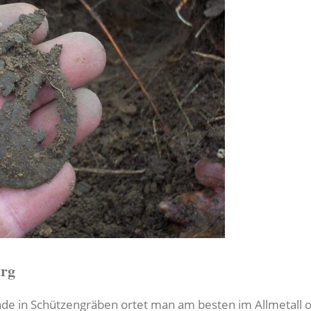
urg
de in Schützengräben ortet man am besten im Allmetall o