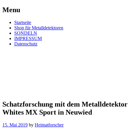
Skip
Menu
to
content
Startseite
Shop für Metalldetektoren
SONDELN
IMPRESSUM
Datenschutz
Heimatforscher Deutschland
Erfolgreiche moderne Forschung mit
einem Metalldetektor. Powered by
Metallsonde.com!
Schatzforschung mit dem Metalldetektor
Whites MX Sport in Neuwied
15. Mai 2019
by
Heimatforscher