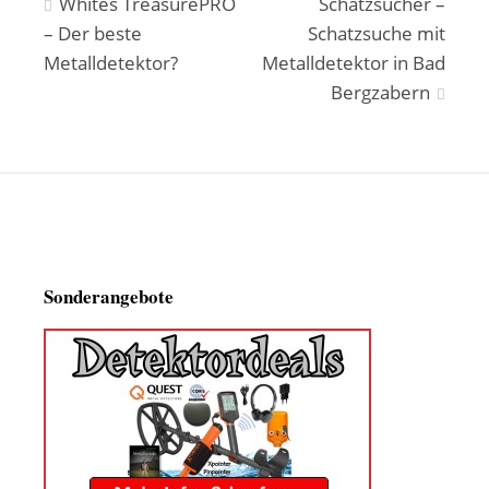
Beitragsnavigation
Whites TreasurePRO
Schatzsucher –
– Der beste
Schatzsuche mit
Metalldetektor?
Metalldetektor in Bad
Bergzabern
Sonderangebote