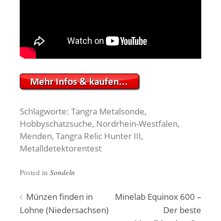
Schlagworte: Tangra Metalsonde,
Hobbyschatzsuche, Nordrhein-Westfalen,
Menden, Tangra Relic Hunter III,
Metalldetektorentest
Posted in
Sondeln
Beitragsnavigation
Münzen finden in
Minelab Equinox 600 –
Lohne (Niedersachsen)
Der beste