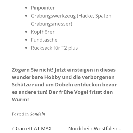
Pinpointer
Grabungswerkzeug (Hacke, Spaten
Grabungsmesser)
Kopfhörer
Fundtasche
Rucksack für T2 plus
Zögern Sie nicht! Jetzt einsteigen in dieses
wunderbare Hobby und die verborgenen
Schätze rund um Döbeln entdecken bevor
es andere tun! Der frühe Vogel frisst den
Wurm!
Posted in
Sondeln
Beitragsnavigation
Garrett AT MAX
Nordrhein-Westfalen –