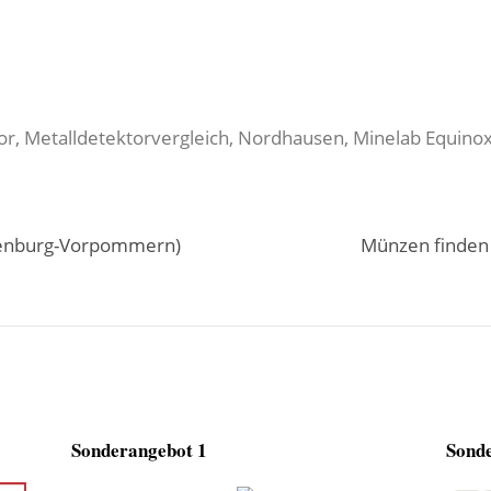
or, Metalldetektorvergleich, Nordhausen, Minelab Equino
klenburg-Vorpommern)
Münzen finden 
Sonderangebot 1
Sonde