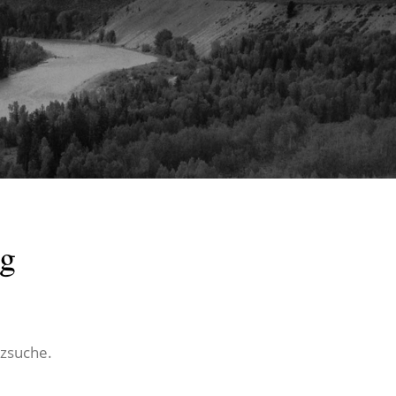
rg
tzsuche.