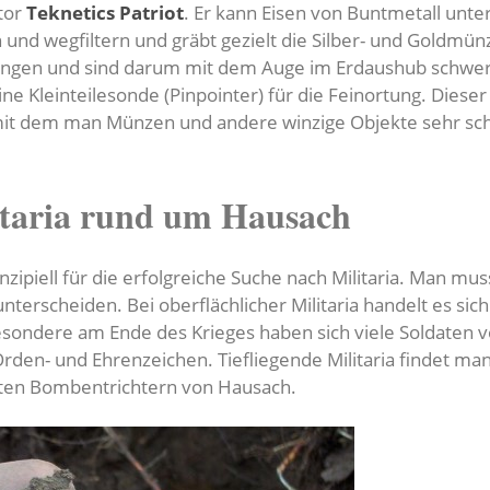
tor
Teknetics Patriot
. Er kann Eisen von Buntmetall unt
 und wegfiltern und gräbt gezielt die Silber- und Goldm
ungen und sind darum mit dem Auge im Erdaushub schwe
e Kleinteilesonde (Pinpointer) für die Feinortung. Dieser P
mit dem man Münzen und andere winzige Objekte sehr schn
itaria rund um Hausach
inzipiell für die erfolgreiche Suche nach Militaria. Man mu
a unterscheiden. Bei oberflächlicher Militaria handelt es 
sondere am Ende des Krieges haben sich viele Soldaten v
den- und Ehrenzeichen. Tiefliegende Militaria findet ma
lten Bombentrichtern von Hausach.