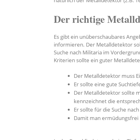
natürlich der Metalldetektor (z.B. T
Der richtige Metall
Es gibt ein unüberschaubares Angeb
informieren. Der Metalldetektor s
Suche nach Militaria im Vordergrun
Kriterien sollte ein guter Metalldetek
Der Metalldetektor muss E
Er sollte eine gute Suchtie
Der Metalldetektor sollte 
kennzeichnet die entspre
Er sollte für die Suche na
Damit man ermüdungsfrei su