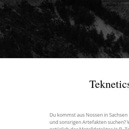
Teknetic
Du kommst aus Nossen in Sachsen u
und sonsrigen Artefakten suchen? W