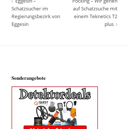
Beitragsnavigation
Eggesin –
Pocking – Wir gehen
Schatzsucher im
auf Schatzsuche mit
Regierungsbezirk von
einem Teknetics T2
Eggesin
plus
Sonderangebote