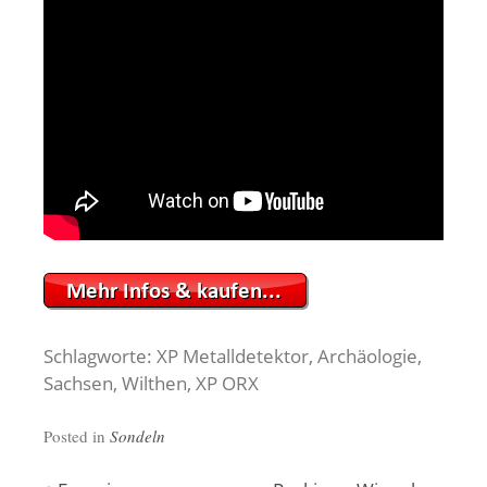
Schlagworte: XP Metalldetektor, Archäologie,
Sachsen, Wilthen, XP ORX
Posted in
Sondeln