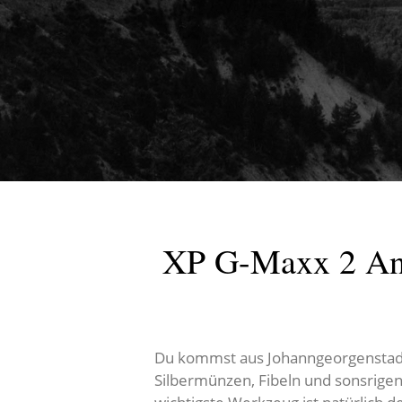
XP G-Maxx 2 Anle
Du kommst aus Johanngeorgenstadt 
Silbermünzen, Fibeln und sonsrigen