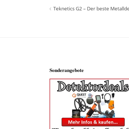
Beitragsnavigation
Teknetics G2 – Der beste Metalld
Sonderangebote