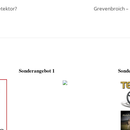
etektor?
Grevenbroich –
Sonderangebot 1
Sonde