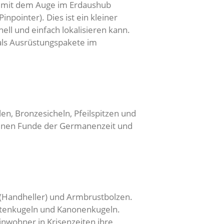
m mit dem Auge im Erdaushub
pointer). Dies ist ein kleiner
l und einfach lokalisieren kann.
ls Ausrüstungspakete im
n, Bronzesicheln, Pfeilspitzen und
llenen Funde der Germanenzeit und
 (Handheller) und Armbrustbolzen.
ketenkugeln und Kanonenkugeln.
inwohner in Krisenzeiten ihre