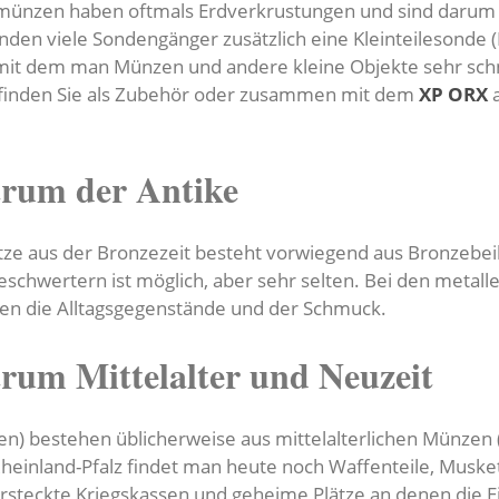
ndmünzen haben oftmals Erdverkrustungen und sind daru
n viele Sondengänger zusätzlich eine Kleinteilesonde (Pin
it dem man Münzen und andere kleine Objekte sehr schnel
 finden Sie als Zubehör oder zusammen mit dem
XP ORX
a
rum der Antike
e aus der Bronzezeit besteht vorwiegend aus Bronzebeile
schwertern ist möglich, aber sehr selten. Bei den meta
en die Alltagsgegenstände und der Schmuck.
rum Mittelalter und Neuzeit
gen) bestehen üblicherweise aus mittelalterlichen Münzen
 Rheinland-Pfalz findet man heute noch Waffenteile, Mus
versteckte Kriegskassen und geheime Plätze an denen die E